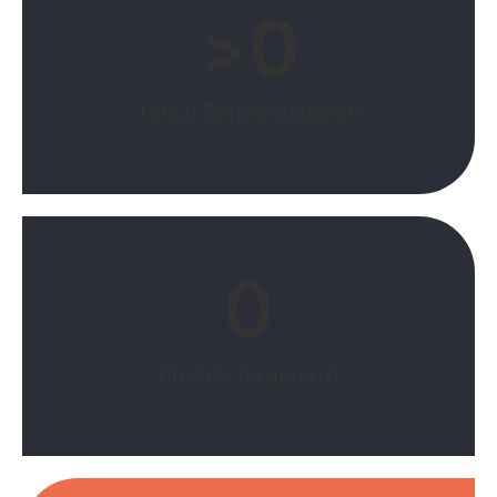
>
0
Tahun Berpengalaman
0
Produk Tergaransi